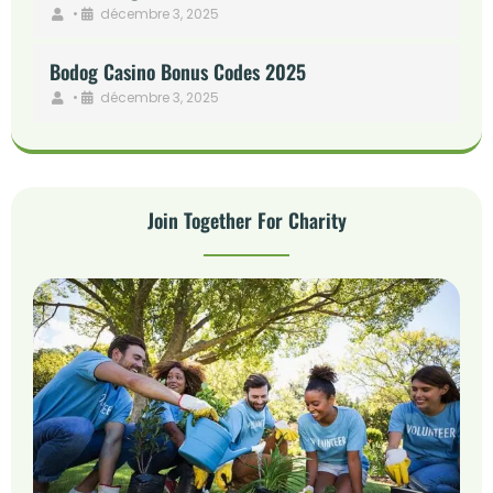
•
décembre 3, 2025
Bodog Casino Bonus Codes 2025
•
décembre 3, 2025
Join Together For Charity