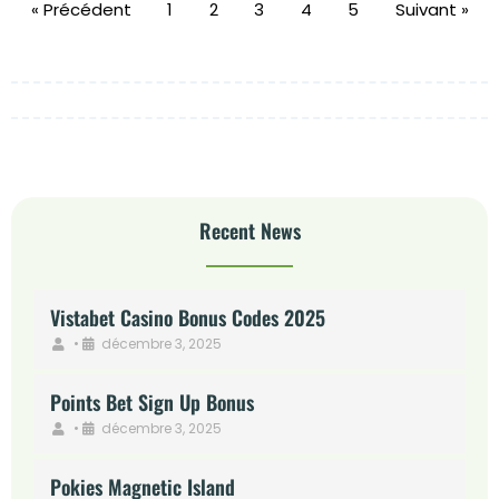
« Précédent
1
2
3
4
5
Suivant »
Recent News
Vistabet Casino Bonus Codes 2025
•
décembre 3, 2025
Points Bet Sign Up Bonus
•
décembre 3, 2025
Pokies Magnetic Island