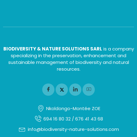
BIODIVERSITY & NATURE SOLUTIONS SARL
is a company
specializing in the preservation, enhancement and
sustainable management of biodiversity and natural
resources.
Nkoldongo-Montée ZOE
694 16 80 32 / 676 41 43 68
info@biodiversity-nature-solutions.com