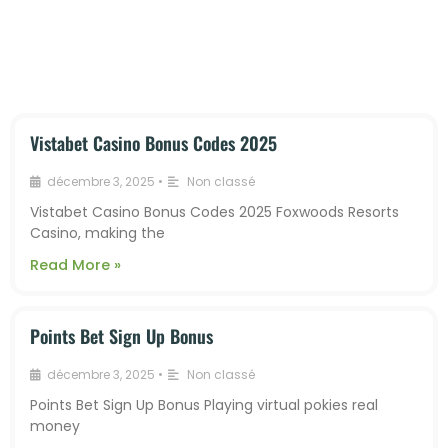
Vistabet Casino Bonus Codes 2025
décembre 3, 2025
•
Non classé
Vistabet Casino Bonus Codes 2025 Foxwoods Resorts
Casino, making the
Read More »
Points Bet Sign Up Bonus
décembre 3, 2025
•
Non classé
Points Bet Sign Up Bonus Playing virtual pokies real
money